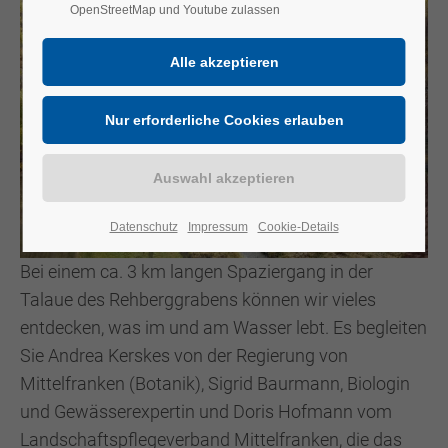
OpenStreetMap und Youtube zulassen
Datenschutz
Impressum
Cookie-Details
Bei einem ca. 3 km langen Spaziergang in der
Talaue des Rehberggrabens können wir vieles
entdecken, was im und am Wasser lebt. Es begleiten
Sie Andrea Kerskes von der Regierung von
Mittelfranken (Botanik), Sigrid Baurmann, Biologin
und Gewässerexpertin und Doris Hofmann vom
Landschaftspflegeverband Mittelfranken, die das