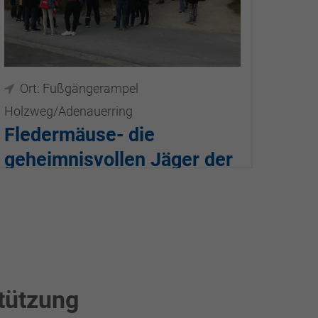
Ort: Fußgängerampel
Holzweg/Adenauerring
Fledermäuse- die
geheimnisvollen Jäger der
Nacht am Schutzgebiet
Holzweg
18.09.2026, 18:30–20:00
tützung