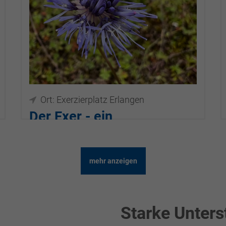
Ort: Exerzierplatz Erlangen
Der Exer - ein
Schatzkästchen inmitten
der Großstadt
mehr anzeigen
01.08.2026, 18:00–19:00
Starke Unters