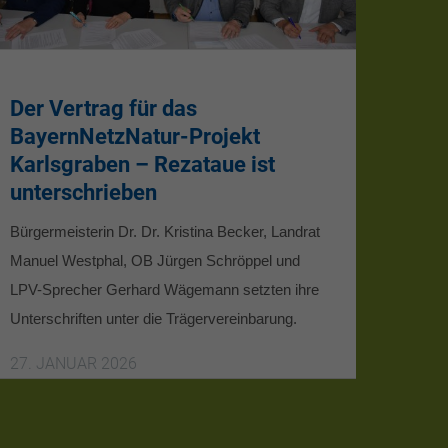
Der Vertrag für das
BayernNetzNatur-Projekt
Karlsgraben – Rezataue ist
unterschrieben
Bürgermeisterin Dr. Dr. Kristina Becker, Landrat
Manuel Westphal, OB Jürgen Schröppel und
LPV-Sprecher Gerhard Wägemann setzten ihre
Unterschriften unter die Trägervereinbarung.
27. JANUAR 2026