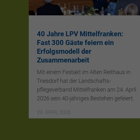
40 Jahre LPV Mittelfranken:
Fast 300 Gäste feiern ein
Erfolgsmodell der
Zusammenarbeit
Mit einem Festakt im Alten Reithaus in
Triesdorf hat der Landschafts-
pflegeverband Mittelfranken am 24. April
2026 sein 40-jähriges Bestehen gefeiert.
29. APRIL 2026