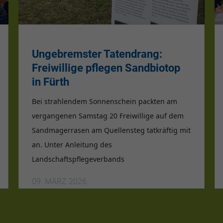
Ungebremster Tatendrang:
Freiwillige pflegen Sandbiotop
in Fürth
Bei strahlendem Sonnenschein packten am
vergangenen Samstag
20 Freiwillige
auf dem
Sandmagerrasen am Quellensteg tatkräftig mit
an. Unter Anleitung des
Landschaftspflegeverbands
09. MÄRZ 2026