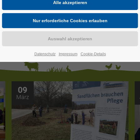
telfranken e.V., sind der Dienstleister in Sache
s bereits seit 1986. Bei jeglichen Fragen rund 
wir Ihnen gerne mit Rat und Tat zur Seite. Spre
Datenschutz
Impressum
Cookie-Details
09
März